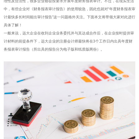
理性及合法性，很多企业都会按要求开展年度财务报表审计。不过，在现实生活
中，有些企业对《财务报表审计报告》的使用较急，因此也就对“年度财务报表审
计最快多长时间能出审计报告”这一问题格外关注。下面本文将带领大家对此进行
具体了解！
一般来说，远大企业在收到企业业务委托并与其达成合作后，在企业按时提供审
计材料的前提条件下，远大企业的注册会计师最快将在3个工作日内出具年度财
务报表审计报告（所出具的报告分为电子版和纸质版两份）。